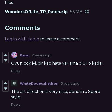
files:
WondersOfLife_TR_Patch.zip
56 MB
Comments
Log in with itch.io
to leave a comment.
Berat
4 years ago
Oyun çok iyi, bir kaç hata var ama olur o kadar.
Reply
WhiteDodecahedron
5 years ago
The art direction is very nice, done in a Spore
style.
Reply