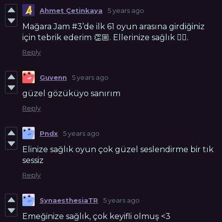
Ahmet Çetinkaya
5 years ago
Mağara Jam #3’de ilk 61 oyun arasına girdiğiniz
için tebrik ederim 👏🏼. Ellerinize sağlık 👍🏼.
Reply
Guvenn
5 years ago
güzel gözüküyo sanırım
Reply
Pndx
5 years ago
Elinize sağlık oyun çok güzel seslendirme bir tık
sessiz
Reply
SynaesthesiaTR
5 years ago
Emeğinize sağlık, çok keyifli olmuş <3