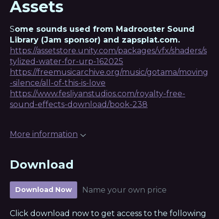
Assets
S
ome sounds used from Madrooster Sound
Library (Jam sponsor) and zapsplat.com.
https://assetstore.unity.com/packages/vfx/shaders/s
tylized-water-for-urp-162025
https://freemusicarchive.org/music/gotama/moving
-silence/all-of-this-is-love
https://www.fesliyanstudios.com/royalty-free-
sound-effects-download/book-238
More information
Download
Download Now
Name your own price
Click download now to get access to the following