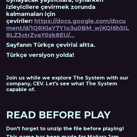
izleyicilere çevirmek zorunda
kalmamaları için
çeviriler:
https://docs.google.com/docu
ment/d/1QRKlaY7Y1o3u0BM_wjKQi6h5IL
8LZ3ctrZvaY0zk8EU/...
Sayfanın Türkçe çevirisi altta.
Türkçe versiyon yolda!
Join us while we explore The System with our
company, CEV. Let's see what The System
capable of.
READ BEFORE PLAY
Don't forget to unzip the file before playing!
This game has been made for Mağara Jam